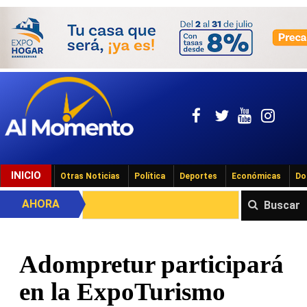
INICIO
Otras Noticias
Política
Deportes
Económicas
Do
AHORA
Buscar
Adompretur participará
en la ExpoTurismo