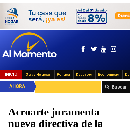
INICIO
Otras Noticias
Política
Deportes
Económicas
Do
AHORA
Buscar
Acroarte juramenta
nueva directiva de la