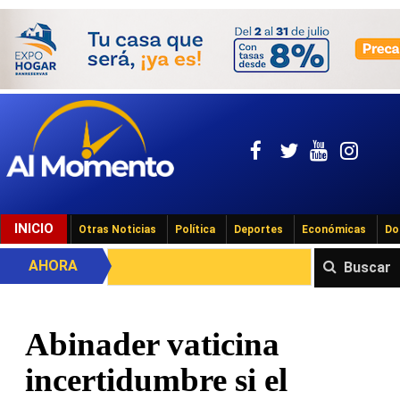
INICIO
Otras Noticias
Política
Deportes
Económicas
Do
AHORA
Buscar
Abinader vaticina
incertidumbre si el