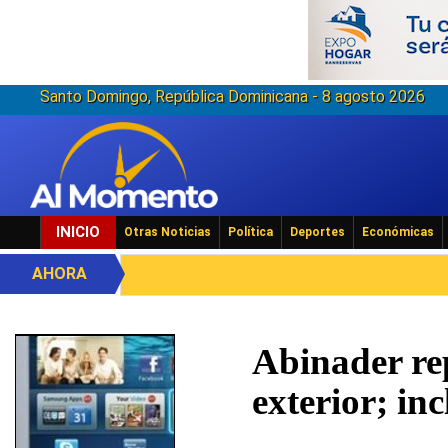
Santo Domingo, República Dominicana - 8 agosto 2026
INICIO
Otras Noticias
Política
Deportes
Económicas
AHORA
Abinader rep
exterior; in