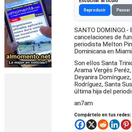
Escuchar artículo
Reproducir
Pausar
SANTO DOMINGO.- El 
cancelaciones de funci
periodista Melton Pi
Dominicana en Miami,
Son ellos Santa Trin
Arama Vergés Peréz
Deyanira Domínguez, 
Rodríguez,
Santa Sus
última hija del period
an7am
Compártelo en tus redes: