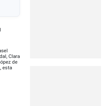
l
asel
dal, Clara
López de
a
, esta