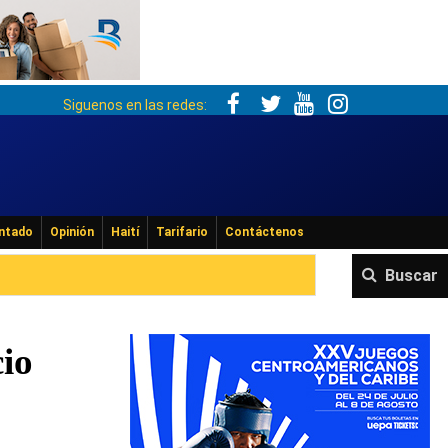
Siguenos en las redes:
ntado
Opinión
Haití
Tarifario
Contáctenos
Buscar
cio