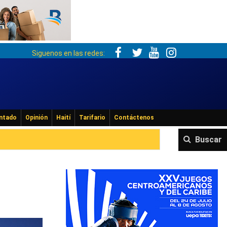
Siguenos en las redes:
ntado
Opinión
Haití
Tarifario
Contáctenos
Buscar