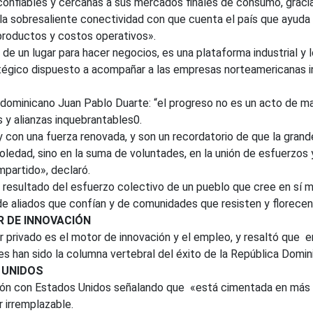
onfiables y cercanas a sus mercados finales de consumo, gracia
la sobresaliente conectividad con que cuenta el país que ayuda 
productos y costos operativos».
 de un lugar para hacer negocios, es una plataforma industrial y 
atégico dispuesto a acompañar a las empresas norteamericanas 
 dominicano Juan Pablo Duarte: “el progreso no es un acto de mag
 y alianzas inquebrantables0.
 con una fuerza renovada, y son un recordatorio de que la gran
ledad, sino en la suma de voluntades, en la unión de esfuerzos y
mpartido», declaró.
 resultado del esfuerzo colectivo de un pueblo que cree en sí 
de aliados que confían y de comunidades que resisten y florecen
R DE INNOVACIÓN
r privado es el motor de innovación y el empleo, y resaltó que 
s han sido la columna vertebral del éxito de la República Domini
 UNIDOS
ación con Estados Unidos señalando que «está cimentada en más 
r irremplazable.