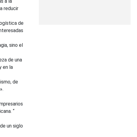
s a la
a reducir
logística de
interesadas
ia, sino el
deza de una
 en la
mismo, de
».
empresarios
cana. “
de un siglo