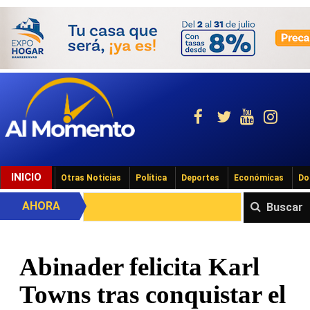
INICIO
Otras Noticias
Política
Deportes
Económicas
Do
AHORA
Buscar
Abinader felicita Karl
Towns tras conquistar el