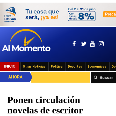
INICIO
Otras Noticias
Política
Deportes
Económicas
Do
AHORA
Buscar
Ponen circulación
novelas de escritor