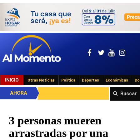
INICIO
Otras Noticias
Política
Deportes
Económicas
Do
AHORA
Buscar
3 personas mueren
arrastradas por una