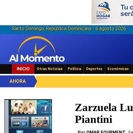
Santo Domingo, República Dominicana - 6 agosto 2026
INICIO
Otras Noticias
Política
Deportes
Económicas
AHORA
Zarzuela Lu
Piantini
Por
OMAR FOURMENT
Fe