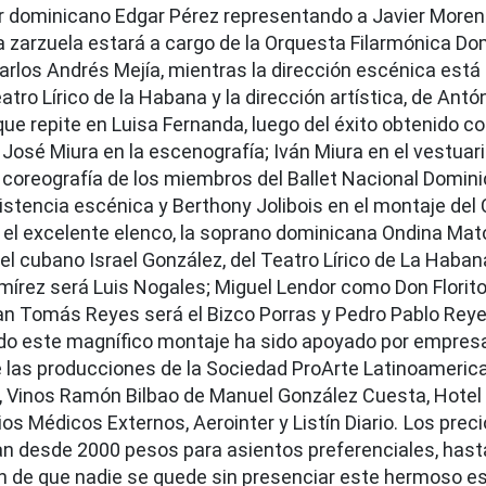
or dominicano Edgar Pérez representando a Javier Moren
zarzuela estará a cargo de la Orquesta Filarmónica Do
Carlos Andrés Mejía, mientras la dirección escénica est
ro Lírico de la Habana y la dirección artística, de Antón
que repite en Luisa Fernanda, luego del éxito obtenido co
 José Miura en la escenografía; Iván Miura en el vestuari
coreografía de los miembros del Ballet Nacional Domini
sistencia escénica y Berthony Jolibois en el montaje del
 el excelente elenco, la soprano dominicana Ondina Mat
el cubano Israel González, del Teatro Lírico de La Haban
amírez será Luis Nogales; Miguel Lendor como Don Florito
n Tomás Reyes será el Bizco Porras y Pedro Pablo Reye
do este magnífico montaje ha sido apoyado por empres
de las producciones de la Sociedad ProArte Latinoameric
di, Vinos Ramón Bilbao de Manuel González Cuesta, Hotel
ios Médicos Externos, Aerointer y Listín Diario.
Los preci
an desde 2000 pesos para asientos preferenciales, hast
fin de que nadie se quede sin presenciar este hermoso 