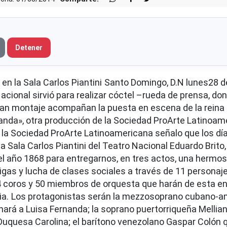
Detener
en la Sala Carlos Piantini
Santo Domingo, D.N lunes28 de 
acional sirvió para realizar cóctel –rueda de prensa, do
ran montaje acompañan la puesta en escena de la reina 
nanda», otra producción de la Sociedad ProArte Latinoam
e la Sociedad ProArte Latinoamericana señalo que los dí
a Sala Carlos Piantini del Teatro Nacional Eduardo Brito,
el año 1868 para entregarnos, en tres actos, una hermos
igas y lucha de clases sociales a través de 11 personaj
24 coros y 50 miembros de orquesta que harán de esta en
ia.
Los protagonistas serán la mezzosoprano cubano-a
nará a Luisa Fernanda; la soprano puertorriqueña Mellia
 Duquesa Carolina; el barítono venezolano Gaspar Colón 