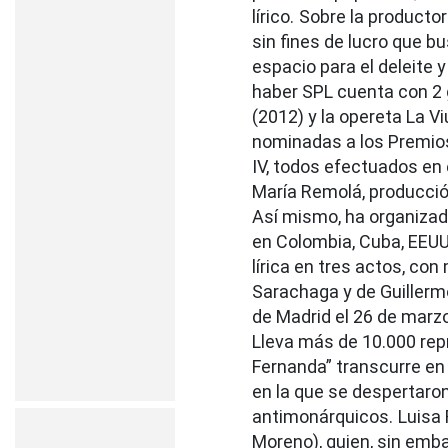
lírico.
Sobre la producto
sin fines de lucro que b
espacio para el deleite 
haber SPL cuenta con 2 
(2012) y la opereta La V
nominadas a los Premios 
IV, todos efectuados en 
María Remolá, producción
Así mismo, ha organizado
en Colombia, Cuba, EEUU
lírica en tres actos, co
Sarachaga y de Guillerm
de Madrid el 26 de marzo
Lleva más de 10.000 re
Fernanda” transcurre en 
en la que se despertaron
antimonárquicos.
Luisa 
Moreno), quien, sin embar