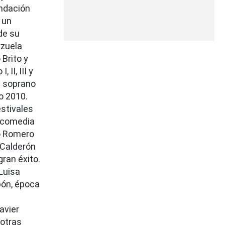
undación
 un
de su
rzuela
 Brito y
II, III y
n soprano
o 2010.
estivales
 comedia
co Romero
 Calderón
gran éxito.
Luisa
bón, época
avier
 otras