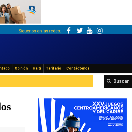
Siguenos en las redes:
ntado
Opinión
Haití
Tarifario
Contáctenos
Buscar
los