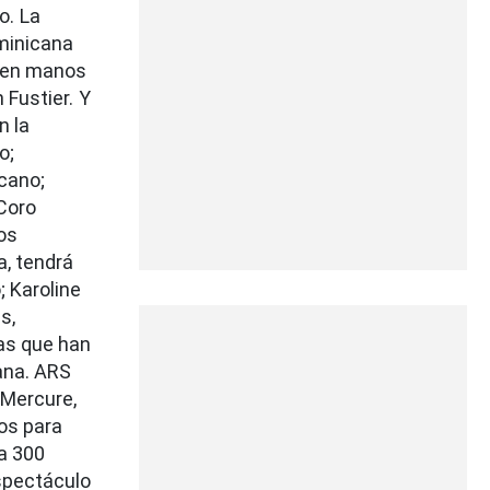
o.
La
minicana
á en manos
 Fustier.
Y
n la
o;
cano;
 Coro
os
a, tendrá
; Karoline
s,
as que han
ana. ARS
 Mercure,
os para
a 300
espectáculo