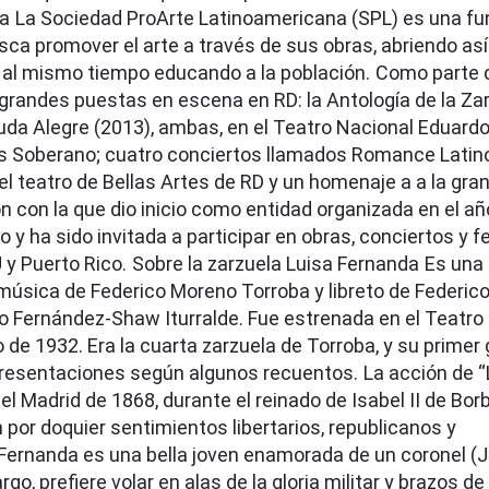
ra
La Sociedad ProArte Latinoamericana (SPL) es una f
usca promover el arte a través de sus obras, abriendo así
y al mismo tiempo educando a la población.
Como parte 
grandes puestas en escena en RD: la Antología de la Za
iuda Alegre (2013), ambas, en el Teatro Nacional Eduardo
Soberano; cuatro conciertos llamados Romance Latino I, 
el teatro de Bellas Artes de RD y un homenaje a a la gra
 con la que dio inicio como entidad organizada en el añ
 y ha sido invitada a participar en obras, conciertos y f
 y Puerto Rico.
Sobre la zarzuela Luisa Fernanda
Es una
n música de Federico Moreno Torroba y libreto de Federi
o Fernández-Shaw Iturralde. Fue estrenada en el Teatro
 de 1932. Era la cuarta zarzuela de Torroba, y su primer 
presentaciones según algunos recuentos.
La acción de “
el Madrid de 1868, durante el reinado de Isabel II de Bor
 por doquier sentimientos libertarios, republicanos y
Fernanda es una bella joven enamorada de un coronel (J
go, prefiere volar en alas de la gloria militar y brazos de