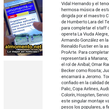
Vidal Hernando y el ten
hermosa música de esta 
dirigida por el maestro 
de Humberto Lara del Teat
para completar el staff 
opereta La Viuda Alegre,
Armando González en la 
Reinaldo Fustier en la a
ProArte.
Para completar
representará a Mariana; 
el rol de Aníbal; Omar R
Becker como Rosita; Jua
encarnará a Jeromo.
To
confiado en la calidad 
Palic, Copa Airlines, Au
Colorín, Hospiten, Servic
este singular montaje v
pesos los populares, a 