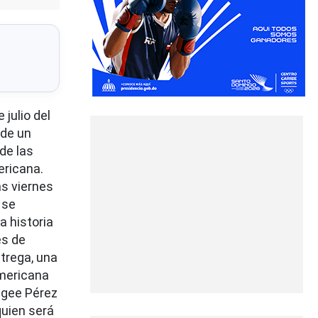
julio del
nde un
de las
ericana.
as viernes
 se
a historia
es de
trega, una
mericana
ngee Pérez
quien será