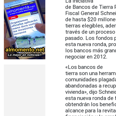
La Iniciativa
de Bancos de Tierra P
Fiscal General Schne
de hasta $20 millone
tierras elegibles, ad
través de un proceso 
pasado. Los fondos 
esta nueva ronda, pr
los bancos más grand
negociar en 2012.
«Los bancos de
tierra son una herra
comunidades plagada
abandonadas a recuper
vivienda», dijo Schne
esta nueva ronda de 
obtendrán los benefi
alcance para la revit