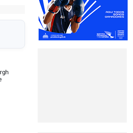
urgh
e