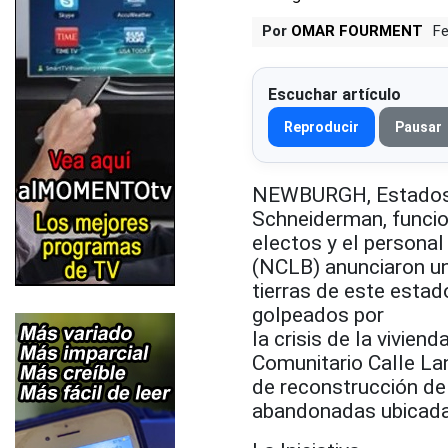
Por
OMAR FOURMENT
Fe
Escuchar artículo
Reproducir
Pausar
NEWBURGH, Estados Un
Schneiderman, funcio
electos y el persona
(NCLB) anunciaron un
tierras de este estad
golpeados por
la crisis de la vivien
Comunitario Calle La
de reconstrucción de 
abandonadas ubicadas