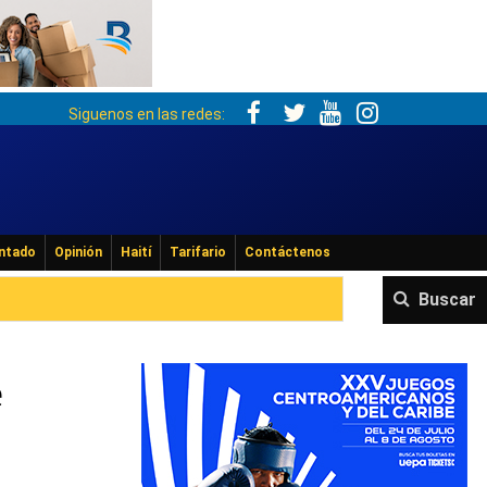
Siguenos en las redes:
ntado
Opinión
Haití
Tarifario
Contáctenos
Buscar
e