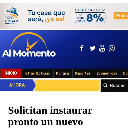
INICIO
Otras Noticias
Política
Deportes
Económicas
Do
AHORA
Buscar
Solicitan instaurar
pronto un nuevo