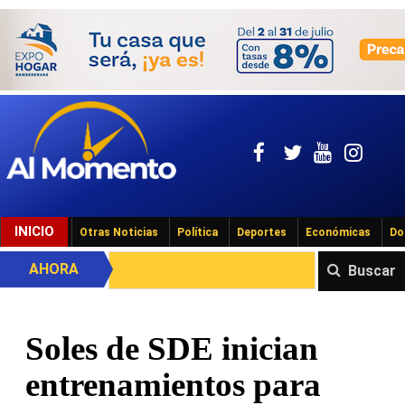
INICIO
Otras Noticias
Política
Deportes
Económicas
Do
AHORA
Buscar
Soles de SDE inician
entrenamientos para