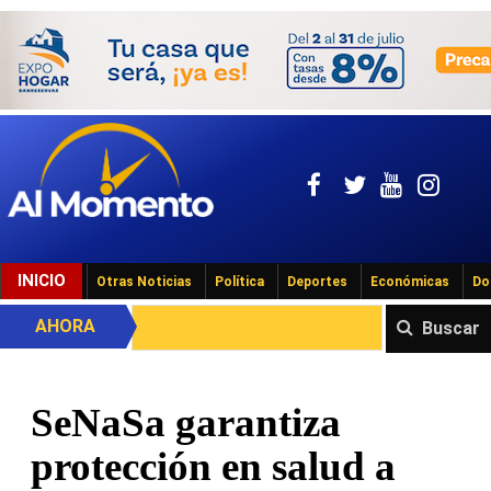
INICIO
Otras Noticias
Política
Deportes
Económicas
Do
AHORA
Buscar
SeNaSa garantiza
protección en salud a