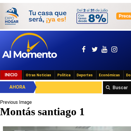
INICIO
Otras Noticias
Política
Deportes
Económicas
Do
AHORA
Buscar
Previous Image
Montás santiago 1