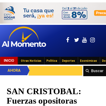
INICIO
Otras Noticias
Política
Deportes
Económicas
Do
AHORA
Buscar
SAN CRISTOBAL:
Fuerzas opositoras