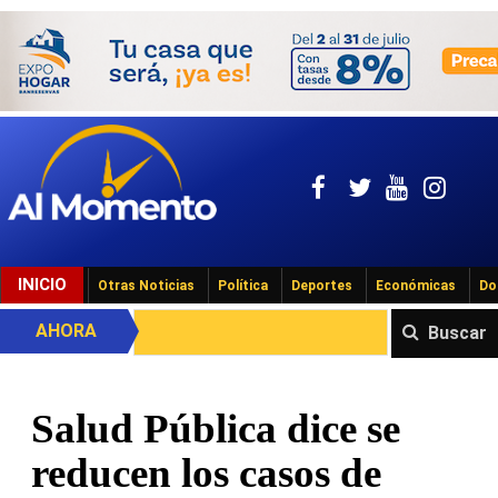
INICIO
Otras Noticias
Política
Deportes
Económicas
Do
AHORA
Buscar
Salud Pública dice se
reducen los casos de