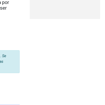
a por
 ser
. Se
tas