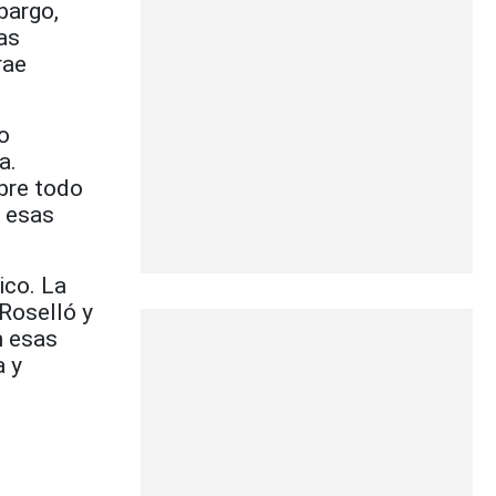
bargo,
as
rae
o
a.
bre todo
r esas
ico. La
 Roselló y
n esas
a y