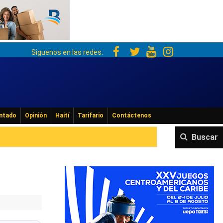
Siguenos en las redes:
ntado
Opinión
Haití
Tarifario
Contáctenos
Buscar