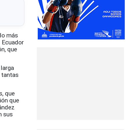
 lo más
, Ecuador
ón, que
 larga
 tantas
s, que
ión que
nández
n sus