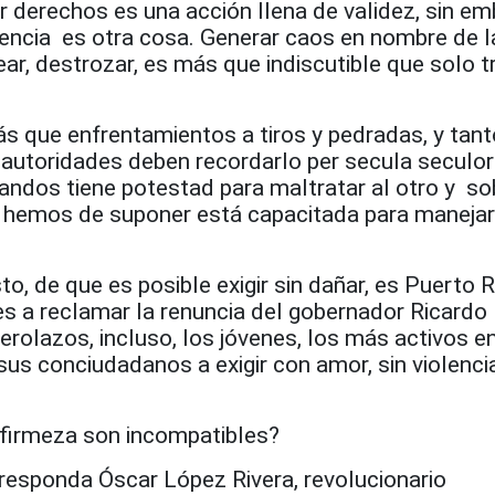
 derechos es una acción llena de validez, sin em
olencia es otra cosa. Generar caos en nombre de l
r, destrozar, es más que indiscutible que solo t
s que enfrentamientos a tiros y pedradas, y tant
utoridades deben recordarlo per secula seculor
andos tiene potestad para maltratar al otro y so
ue hemos de suponer está capacitada para maneja
to, de que es posible exigir sin dañar, es Puerto R
les a reclamar la renuncia del gobernador Ricardo
cerolazos, incluso, los jóvenes, los más activos e
us conciudadanos a exigir con amor, sin violenci
y firmeza son incompatibles?
 responda Óscar López Rivera, revolucionario