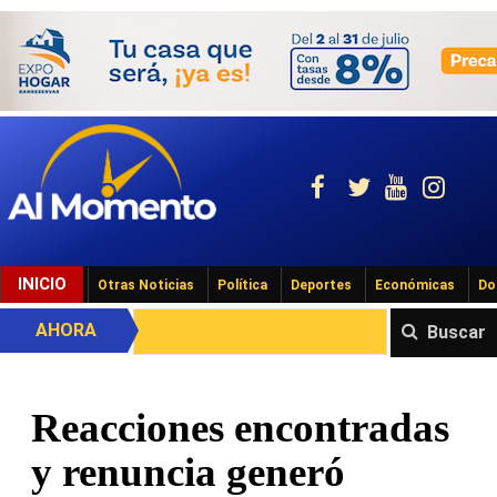
INICIO
Otras Noticias
Política
Deportes
Económicas
Do
AHORA
Buscar
Reacciones encontradas
y renuncia generó