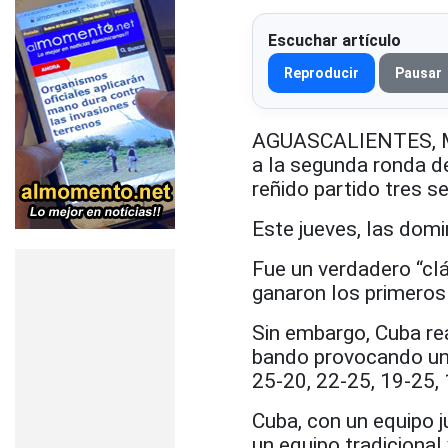
Escuchar artículo
Reproducir
Pausar
AGUASCALIENTES, Méx
a la segunda ronda d
reñido partido tres s
Este jueves, las domi
Fue un verdadero “clá
ganaron los primeros 
Sin embargo, Cuba re
bando provocando un q
25-20, 22-25, 19-25, 
Cuba, con un equipo j
un equipo tradicional