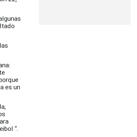
 algunas
ultado
las
ana:
te
 porque
na es un
da,
os
para
ibol “.