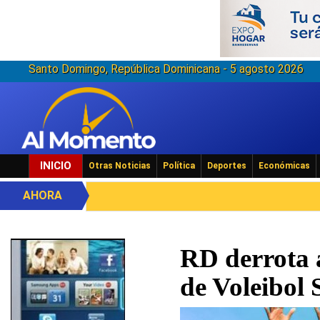
Santo Domingo, República Dominicana - 5 agosto 2026
INICIO
Otras Noticias
Política
Deportes
Económicas
AHORA
RD derrota 
de Voleibol