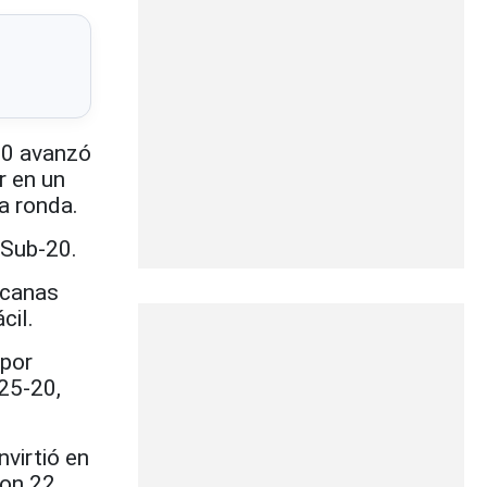
20 avanzó
r en un
ra ronda.
 Sub-20.
icanas
cil.
 por
25-20,
nvirtió en
con 22,