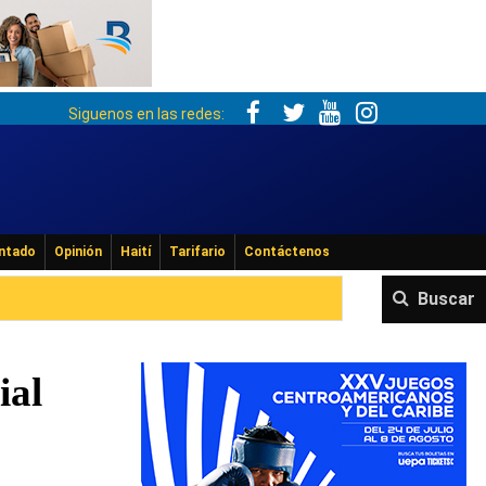
Siguenos en las redes:
ntado
Opinión
Haití
Tarifario
Contáctenos
Buscar
ial