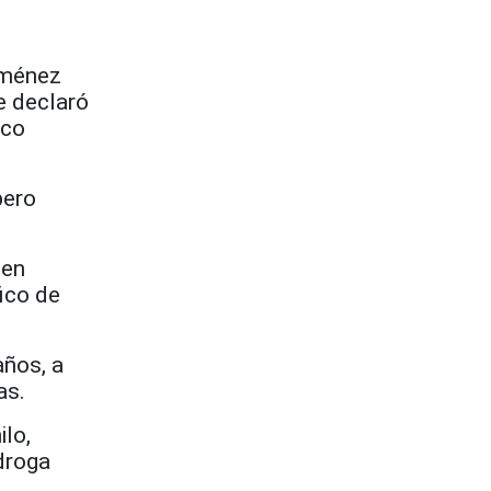
iménez
e declaró
nco
pero
 en
ico de
años, a
as.
ilo,
 droga