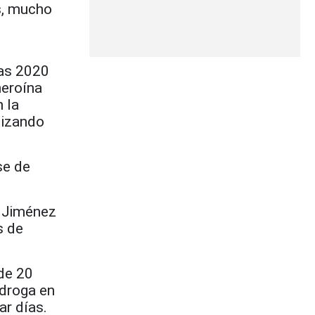
s, mucho
gas 2020
heroína
 la
ilizando
se de
r Jiménez
s de
de 20
 droga en
ar días.