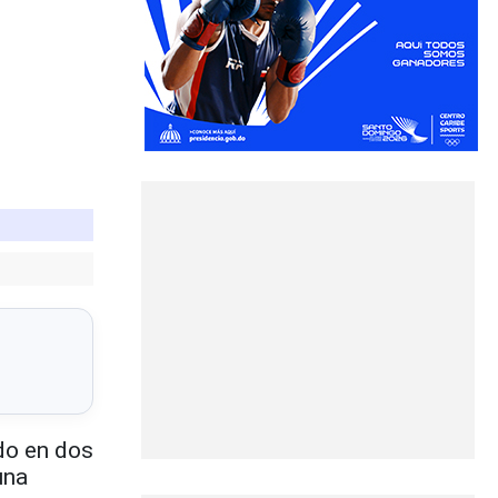
do en dos
una