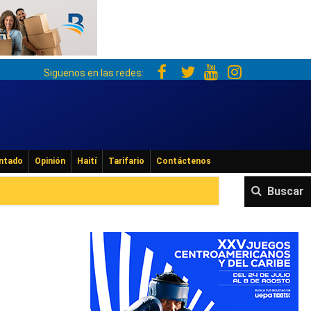
Siguenos en las redes:
ntado
Opinión
Haití
Tarifario
Contáctenos
Buscar