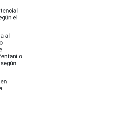
tencial
egún el
a al
no
e
fentanilo
, según
 en
a