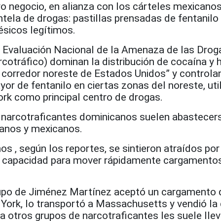
o negocio, en alianza con los cárteles mexicano
entela de drogas: pastillas prensadas de fentanilo
ésicos legítimos.
u Evaluación Nacional de la Amenaza de las Dro
rcotráfico) dominan la distribución de cocaína y 
 corredor noreste de Estados Unidos” y controlan
ayor de fentanilo en ciertas zonas del noreste, ut
ork como principal centro de drogas.
s narcotraficantes dominicanos suelen abastecer
anos y mexicanos.
s , según los reportes, se sintieron atraídos po
u capacidad para mover rápidamente cargamento
rupo de Jiménez Martínez aceptó un cargamento 
York, lo transportó a Massachusetts y vendió la
a otros grupos de narcotraficantes les suele llev