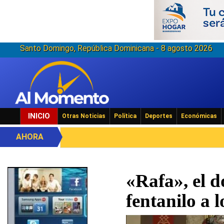
Santo Domingo, República Dominicana - 8 agosto 2026
INICIO
Otras Noticias
Política
Deportes
Económicas
AHORA
«Rafa», el 
fentanilo a 