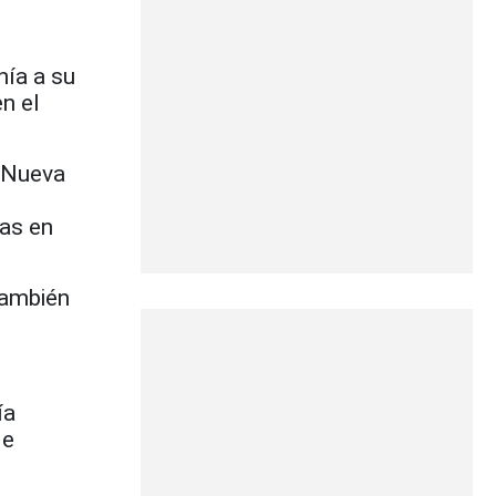
ía a su
n el
e Nueva
gas en
también
ía
de