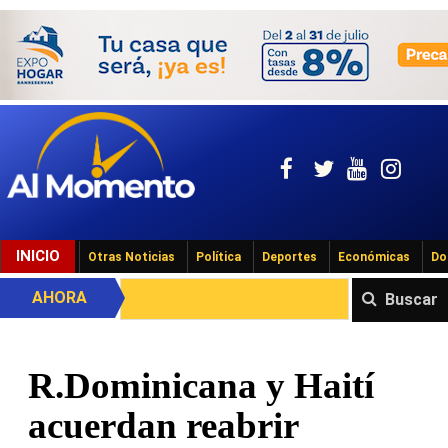
INICIO
Otras Noticias
Política
Deportes
Económicas
Do
AHORA
Buscar
R.Dominicana y Haití
acuerdan reabrir