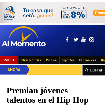
INICIO
Otras Noticias
Política
Deportes
Económicas
Do
AHORA
Buscar
Premian jóvenes
talentos en el Hip Hop