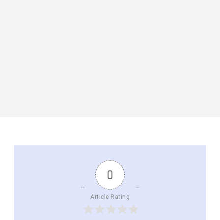
0
Article Rating