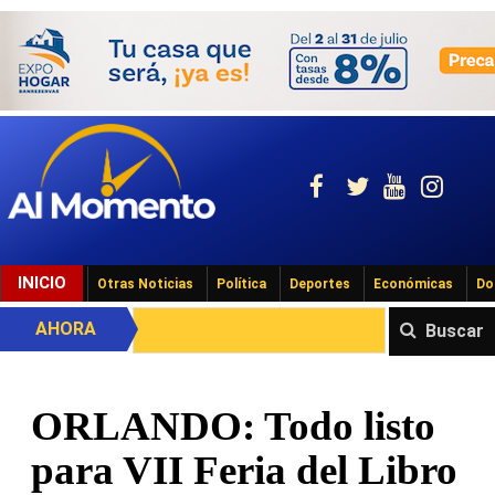
INICIO
Otras Noticias
Política
Deportes
Económicas
Do
AHORA
Buscar
ORLANDO: Todo listo
para VII Feria del Libro