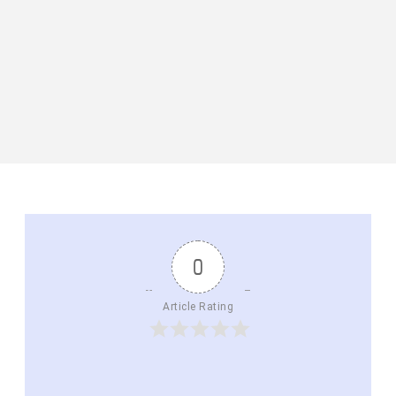
0
Article Rating