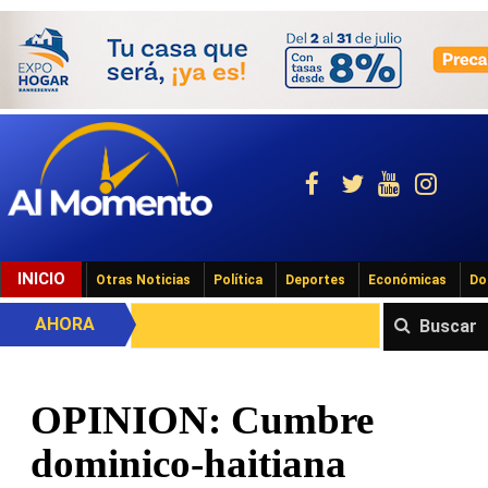
INICIO
Otras Noticias
Política
Deportes
Económicas
Do
AHORA
Buscar
OPINION: Cumbre
dominico-haitiana