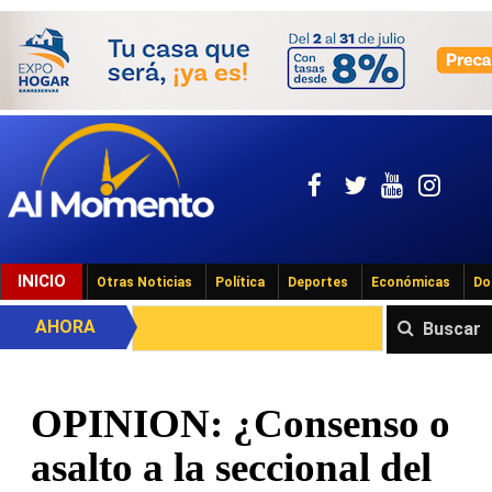
INICIO
Otras Noticias
Política
Deportes
Económicas
Do
AHORA
Buscar
OPINION: ¿Consenso o
asalto a la seccional del