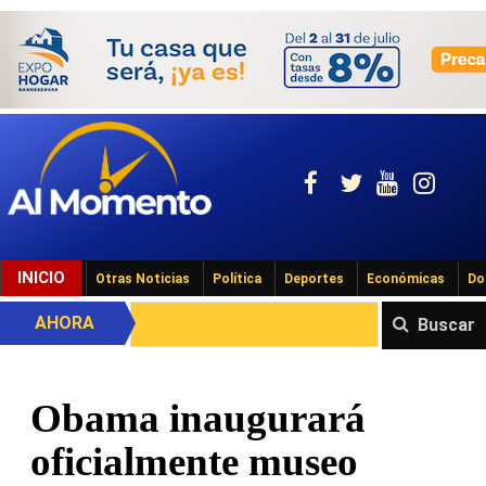
INICIO
Otras Noticias
Política
Deportes
Económicas
Do
AHORA
Buscar
Obama inaugurará
oficialmente museo