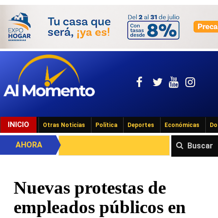
INICIO
Otras Noticias
Política
Deportes
Económicas
Do
AHORA
Buscar
Nuevas protestas de
empleados públicos en