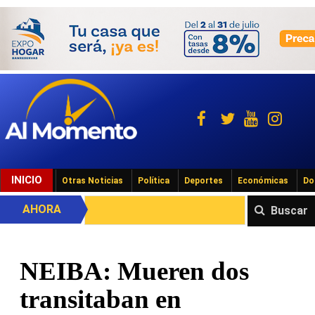
INICIO
Otras Noticias
Política
Deportes
Económicas
Do
AHORA
Buscar
NEIBA: Mueren dos
transitaban en