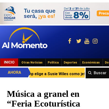
INICIO
Otras Noticias
Política
Deportes
Económicas
Do
AHORA
Buscar
Trump elige a Susie Wiles como jefa del gabinete en Casa 
Música a granel en
“Feria Ecoturística