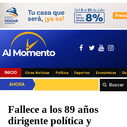
INICIO
Otras Noticias
Política
Deportes
Económicas
Do
AHORA
Buscar
Fallece a los 89 años
dirigente política y