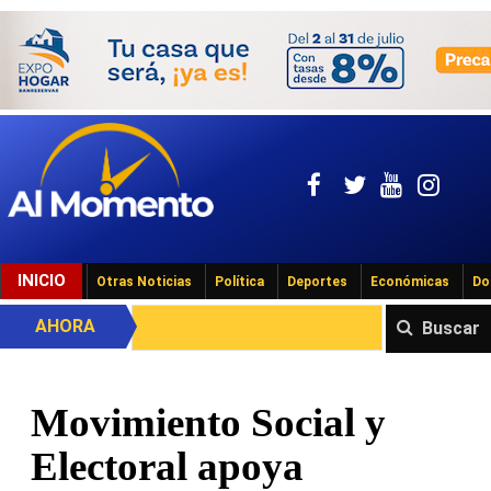
INICIO
Otras Noticias
Política
Deportes
Económicas
Do
AHORA
Buscar
Movimiento Social y
Electoral apoya