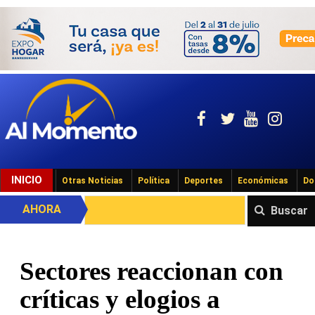
INICIO
Otras Noticias
Política
Deportes
Económicas
Do
AHORA
Buscar
Sectores reaccionan con
críticas y elogios a