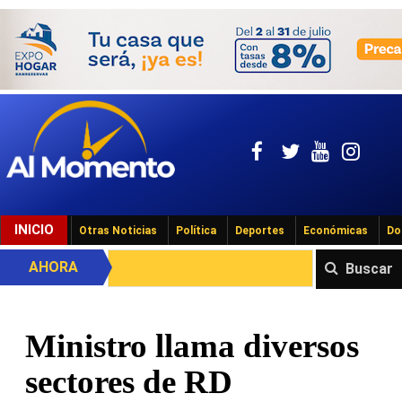
INICIO
Otras Noticias
Política
Deportes
Económicas
Do
AHORA
Buscar
Ministro llama diversos
sectores de RD