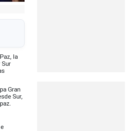
Paz, la
y Sur
as
lpa Gran
esde Sur,
 paz.
de