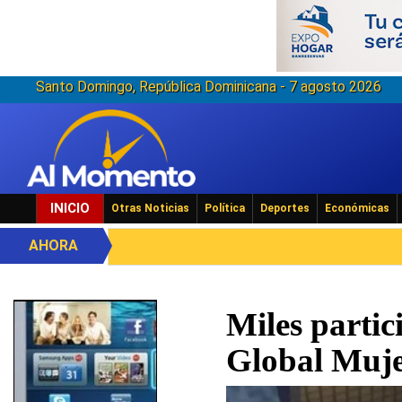
Santo Domingo, República Dominicana - 7 agosto 2026
INICIO
Otras Noticias
Política
Deportes
Económicas
AHORA
Miles partic
Global Muje