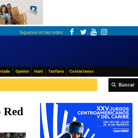
Siguenos en las redes:
ntado
Opinión
Haití
Tarifario
Contáctenos
Buscar
o Red