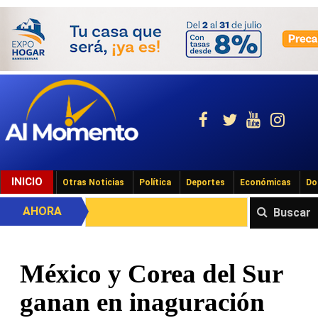
INICIO
Otras Noticias
Política
Deportes
Económicas
Do
AHORA
Buscar
México y Corea del Sur
ganan en inaguración