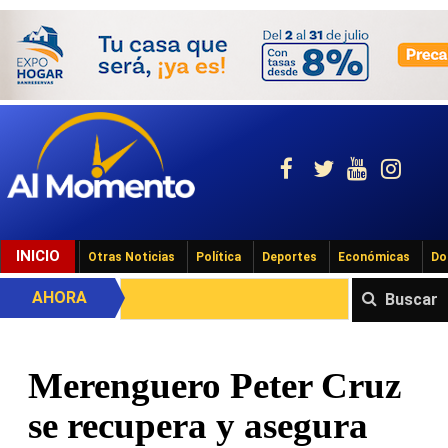
INICIO
Otras Noticias
Política
Deportes
Económicas
Do
AHORA
Buscar
Merenguero Peter Cruz
se recupera y asegura