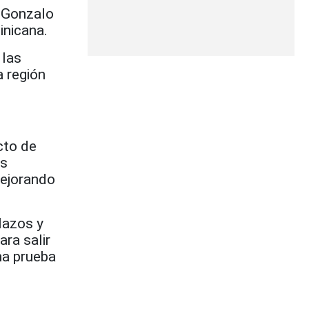
o Gonzalo
inicana.
 las
a región
cto de
as
mejorando
lazos y
ra salir
ha prueba