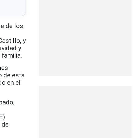
e de los
stillo, y
avidad y
familia.
nes
o de esta
do en el
ábado,
E)
s de