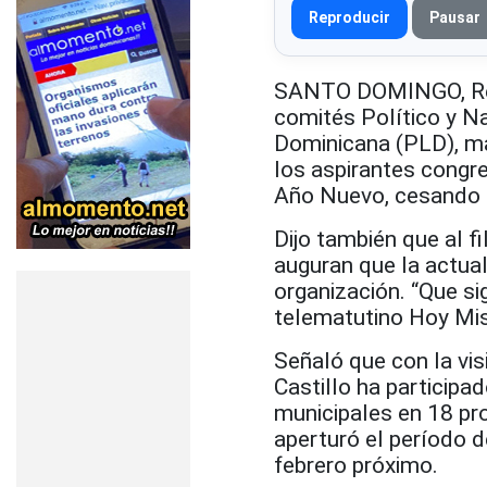
Reproducir
Pausar
SANTO DOMINGO, Repú
comités Político y N
Dominicana (PLD), man
los aspirantes congr
Año Nuevo, cesando e
Dijo también que al f
auguran que la actual
organización. “Que si
telematutino Hoy Mi
Señaló que con la vis
Castillo ha particip
municipales en 18 pro
aperturó el período d
febrero próximo.