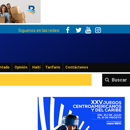
Siguenos en las redes:
ntado
Opinión
Haití
Tarifario
Contáctenos
Buscar