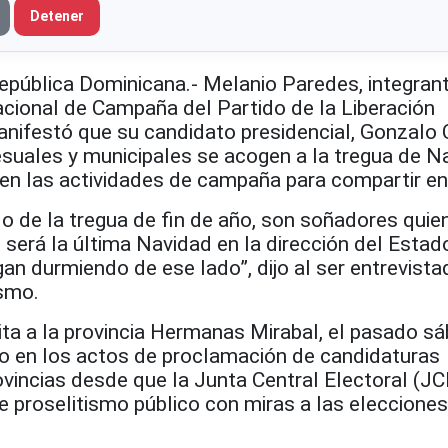
Detener
blica Dominicana.- Melanio Paredes, integrant
acional de Campaña del Partido de la Liberación
ifestó que su candidato presidencial, Gonzalo Ca
esuales y municipales se acogen a la tregua de N
n las actividades de campaña para compartir en 
ilo de la tregua de fin de año, son soñadores quie
 será la última Navidad en la dirección del Estad
gan durmiendo de ese lado”, dijo al ser entrevista
smo.
ita a la provincia Hermanas Mirabal, el pasado s
ado en los actos de proclamación de candidaturas
vincias desde que la Junta Central Electoral (JC
e proselitismo público con miras a las eleccione