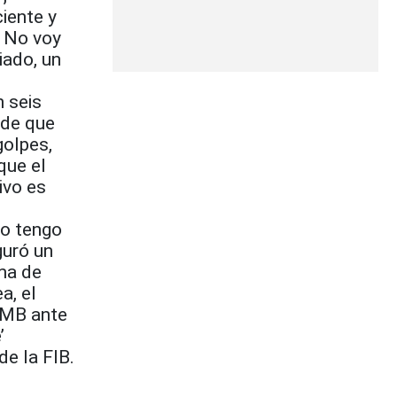
iente y
. No voy
iado, un
 seis
sde que
golpes,
que el
ivo es
no tengo
guró un
ma de
a, el
CMB ante
’
e la FIB.