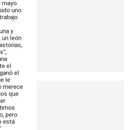
de mayo
sido uno
trabajo
una y
, un león
istorias,
s”,
una
te el
ganó el
e le
se merece
mos que
er
ltimos
o, pero
o está
,