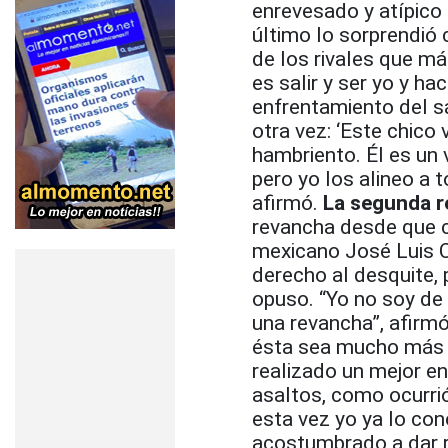
enrevesado y atípico
último lo sorprendió 
de los rivales que má
es salir y ser yo y h
enfrentamiento del s
otra vez: ‘Este chico 
hambriento. Él es un 
pero yo los alineo a 
afirmó.
La segunda 
revancha desde que c
mexicano José Luis C
derecho al desquite, 
opuso. “Yo no soy de
una revancha”, afirm
ésta sea mucho más 
realizado un mejor e
asaltos, como ocurri
esta vez yo ya lo con
acostumbrado a dar r