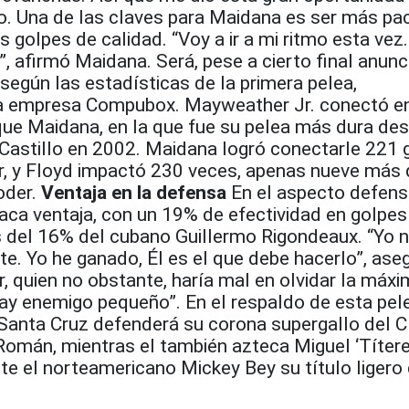
o. Una de las claves para Maidana es ser más pac
ás golpes de calidad. “Voy a ir a mi ritmo esta vez
”, afirmó Maidana. Será, pese a cierto final anunc
egún las estadísticas de la primera pelea,
la empresa Compubox. Mayweather Jr. conectó en
ue Maidana, en la que fue su pelea más dura de
 Castillo en 2002. Maidana logró conectarle 221 
r, y Floyd impactó 230 veces, apenas nueve más 
oder.
Ventaja en la defensa
En el aspecto defens
a ventaja, con un 19% de efectividad en golpes
ás del 16% del cubano Guillermo Rigondeaux. “Yo 
te. Yo he ganado, Él es el que debe hacerlo”, ase
 quien no obstante, haría mal en olvidar la máxi
ay enemigo pequeño”. En el respaldo de esta pele
Santa Cruz defenderá su corona supergallo del 
omán, mientras el también azteca Miguel ‘Títere
 el norteamericano Mickey Bey su título ligero d