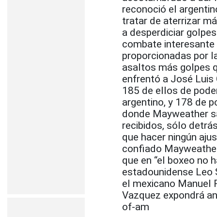
reconoció el argentin
tratar de aterrizar m
a desperdiciar golpes
combate interesante s
proporcionadas por 
asaltos más golpes q
enfrentó a José Luis
185 de ellos de pode
argentino, y 178 de p
donde Mayweather sac
recibidos, sólo detr
que hacer ningún ajus
confiado Mayweather,
que en “el boxeo no h
estadounidense Leo 
el mexicano Manuel R
Vazquez expondrá ante
of-am