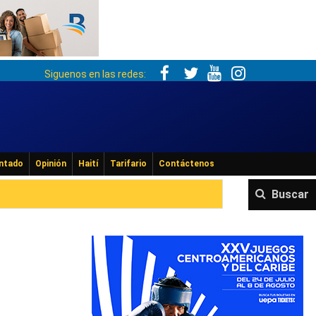
Siguenos en las redes:
ntado
Opinión
Haití
Tarifario
Contáctenos
Buscar