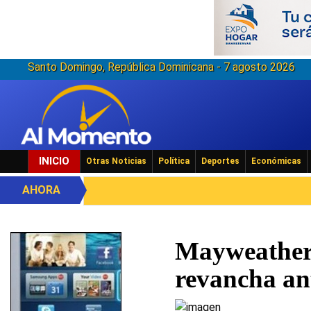
Santo Domingo, República Dominicana - 7 agosto 2026
INICIO
Otras Noticias
Política
Deportes
Económicas
AHORA
Mayweather s
revancha a