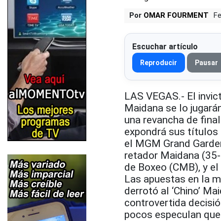
Por
OMAR FOURMENT
Fe
Escuchar artículo
Reproducir
Pausar
LAS VEGAS.- El invic
Maidana se lo jugará
una revancha de fina
expondrá sus títulos
el MGM Grand Garden
retador Maidana (35-
de Boxeo (CMB), y el
Las apuestas en la m
derrotó al ‘Chino’ M
controvertida decisi
pocos especulan que 