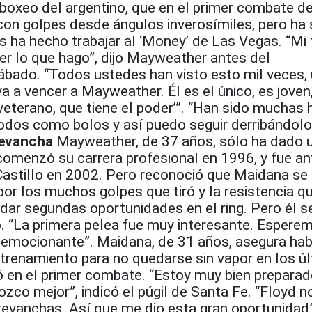
 boxeo del argentino, que en el primer combate 
con golpes desde ángulos inverosímiles, pero ha 
s ha hecho trabajar al ‘Money’ de Las Vegas. “Mi 
acer lo que hago”, dijo Mayweather antes del
ábado. “Todos ustedes han visto esto mil veces, 
va a vencer a Mayweather. Él es el único, es joven
veterano, que tiene el poder’”. “Han sido muchas h
todos como bolos y así puedo seguir derribándolo
revancha
Mayweather, de 37 años, sólo ha dado 
omenzó su carrera profesional en 1996, y fue an
astillo en 2002. Pero reconoció que Maidana se 
por los muchos golpes que tiró y la resistencia qu
 dar segundas oportunidades en el ring. Pero él 
ó. “La primera pelea fue muy interesante. Espere
emocionante”. Maidana, de 31 años, asegura hab
ntrenamiento para no quedarse sin vapor en los ú
ó en el primer combate. “Estoy muy bien preparad
ozco mejor”, indicó el púgil de Santa Fe. “Floyd n
evanchas. Así que me dio esta gran oportunidad”