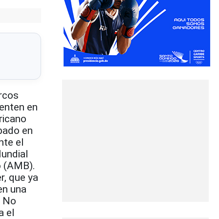
rcos
renten en
ricano
ábado en
te el
Mundial
o (AMB).
r, que ya
en una
. No
a el