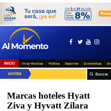
INICIO
Otras Noticias
Política
Deportes
Económicas
Do
AHORA
Buscar
Marcas hoteles Hyatt
Ziva y Hyvatt Zilara