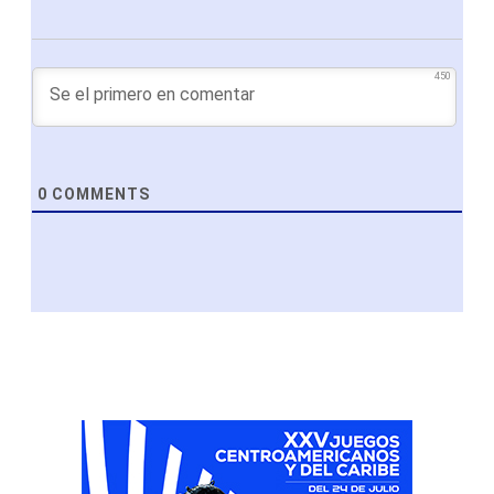
450
0
COMMENTS