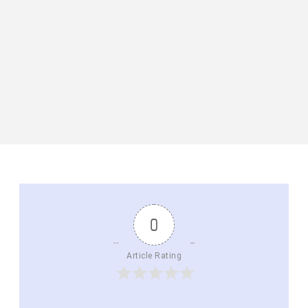
0
Article Rating