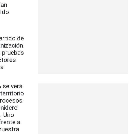
uan
aldo
artido de
anización
e pruebas
ctores
ía
% se verá
erritorio
 procesos
enidero
o. Uno
frente a
nuestra