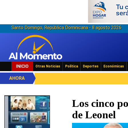
Santo Domingo, República Dominicana - 8 agosto 2026
INICIO
Otras Noticias
Política
Deportes
Económicas
AHORA
Los cinco po
de Leonel