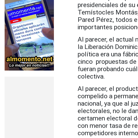
presidenciales de su 
Temístocles Montás,
Pared Pérez, todos e
importantes posicione
Al parecer, el actual
la Liberación Domini
política era una fábr
cinco propuestas de 
fueran probando cuál
colectiva.
Al parecer, el produc
compelido a permanec
nacional, ya que al j
electorales, no le da
certamen electoral de
con menor tasa de re
competidores interno