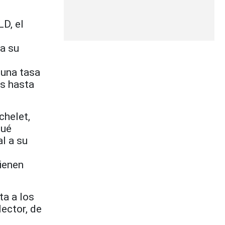
LD, el
ra su
 una tasa
es hasta
chelet,
qué
l a su
ienen
ta a los
ector, de