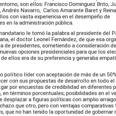
entorno, son ellos: Francisco Dominguez Brito, J
 Andrés Navarro, Carlos Amarante Baret y Rein
llos con vasta experiencia en el desempeño de
s en la administración pública.
 mandatario le tomó la palabra al presidente del P
cana, el doctor Leonel Fernández, de que esa org
ica de presidentes, sometiendo a consideración d
nuevas opciones presidenciales para que los ele
 de ellos era de su preferencia y generaba empat
to político líder con aceptación de más de un 50
er con sus propuestas de desarrollo en todo el t
uzgar por encuestas de credibilidad en diferentes
n, en términos porcentuales, posibilidades en el v
 desplazar a figuras políticas con amplio arraig
chazo que otro, pero con ventajas comparativas 
s, que no han tenido la oportunidad de gobernar 