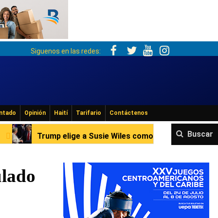
Siguenos en las redes:
ntado
Opinión
Haití
Tarifario
Contáctenos
Buscar
elige a Susie Wiles como jefa del gabinete en Casa Blanca
ulado