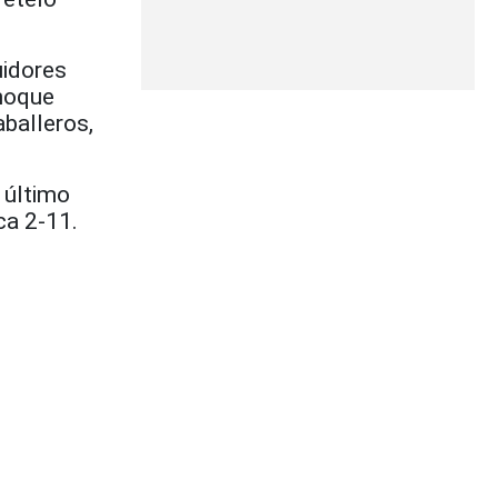
uidores
choque
aballeros,
l último
ca 2-11.