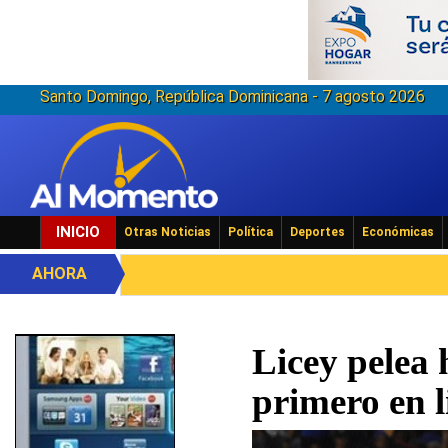
Santo Domingo, República Dominicana - 7 agosto 2026
INICIO
Otras Noticias
Política
Deportes
Económicas
AHORA
Licey pelea 
primero en 