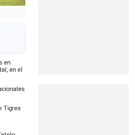
s en
al, en el
acionales
e Tigres
Tetelo