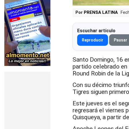
Por
PRENSA LATINA
Fech
Escuchar artículo
Reproducir
Pausar
Santo Domingo, 16 ene
partido celebrado en 
Round Robin de la Li
Con su décimo triunf
Tigres siguen primero
Este jueves es el seg
regresará el viernes 
Quisqueya, a partir de
Anoche Leones del Es