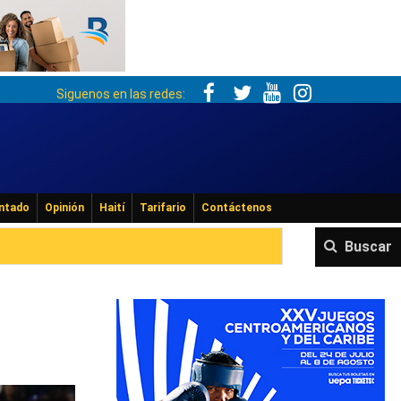
Siguenos en las redes:
ntado
Opinión
Haití
Tarifario
Contáctenos
Buscar