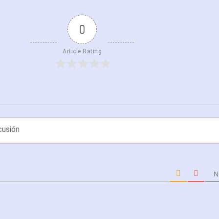
0
Article Rating
N