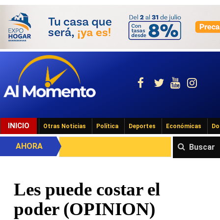
INICIO
Otras Noticias
Política
Deportes
Económicas
Do
AHORA
Buscar
Les puede costar el
poder (OPINION)