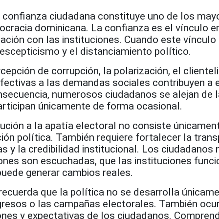
a confianza ciudadana constituye uno de los may
ocracia dominicana. La confianza es el vínculo 
ación con las instituciones. Cuando este vínculo
 escepticismo y el distanciamiento político.
epción de corrupción, la polarización, el clientel
efectivas a las demandas sociales contribuyen a 
nsecuencia, numerosos ciudadanos se alejan de l
participan únicamente de forma ocasional.
lución a la apatía electoral no consiste únicamen
ón política. También requiere fortalecer la trans
as y la credibilidad institucional. Los ciudadanos
iones son escuchadas, que las instituciones funci
 puede generar cambios reales.
recuerda que la política no se desarrolla únicam
ngresos o las campañas electorales. También ocur
nes y expectativas de los ciudadanos. Comprend