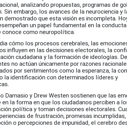
racional, analizando propuestas, programas de go
. Sin embargo, los avances de la neurociencia y l
han demostrado que esta visión es incompleta. Ho
sempeñan un papel fundamental en la conducta p
le conoce como neuropolítica.
udia cómo los procesos cerebrales, las emociones
 influyen en las decisiones electorales, la conf
cipación ciudadana y la formación de ideologías. D
antes no actúan únicamente por razones racionale
ados por sentimientos como la esperanza, la conf
 o la identificación con determinados líderes y
cas.
o Damasio y Drew Westen sostienen que las em
 en la forma en que los ciudadanos perciben a los
ación política y toman decisiones electorales. C
eriencias de frustración, promesas incumplidas,
ción o percepciones de impunidad, el cerebro des