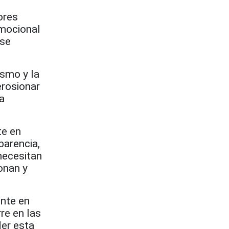
ores
emocional
 se
ismo y la
erosionar
a
te en
parencia,
 necesitan
onan y
ente en
re en las
er esta