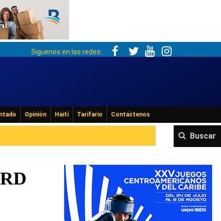
Siguenos en las redes:
ntado
Opinión
Haití
Tarifario
Contáctenos
Buscar
n RD