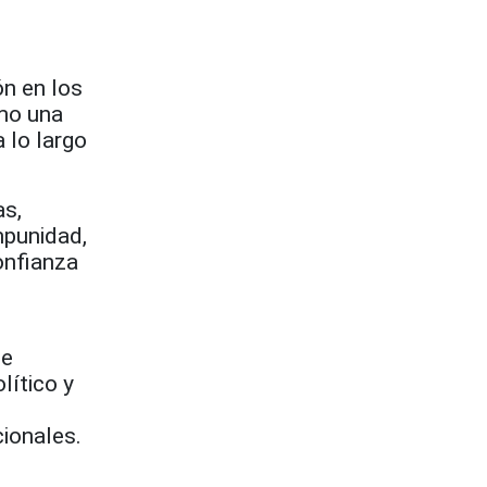
ón en los
omo una
 lo largo
as,
mpunidad,
onfianza
de
lítico y
cionales.