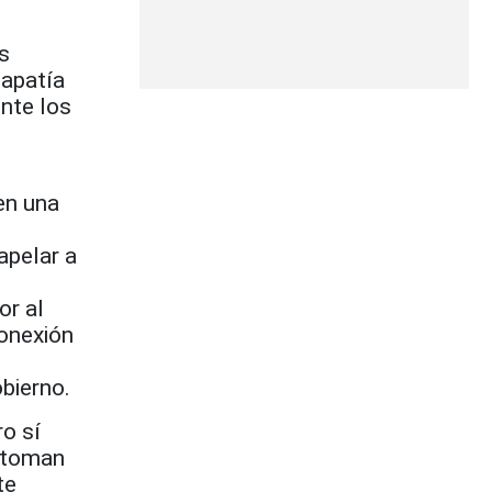
s
 apatía
nte los
en una
apelar a
or al
onexión
bierno.
ro sí
y toman
te