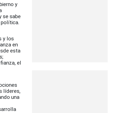
bierno y
a
y se sabe
olítica.
 y los
ianza en
esde esta
s;
ianza, el
ociones
 líderes,
uando una
arrolla