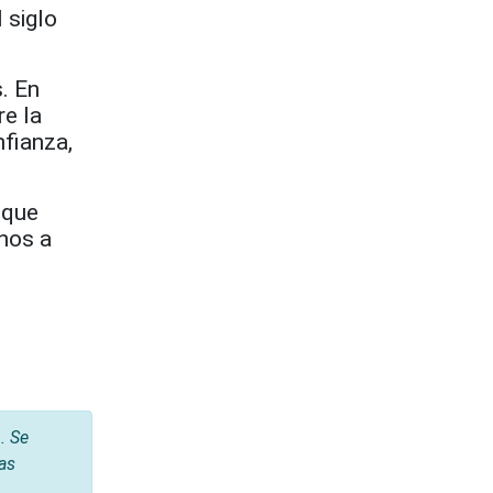
 siglo
. En
re la
nfianza,
 que
nos a
. Se
tas