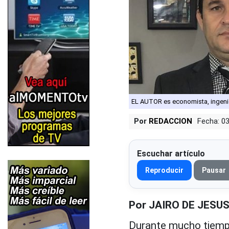
EL AUTOR es economista, ingeni
Por
REDACCION
Fecha: 0
Escuchar artículo
Reproducir
Pausar
Por JAIRO DE JESU
Durante mucho tiemp