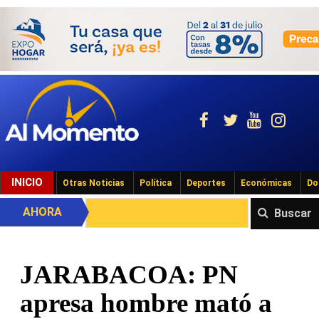
INICIO
Otras Noticias
Política
Deportes
Económicas
Do
AHORA
Buscar
JARABACOA: PN
apresa hombre mató a