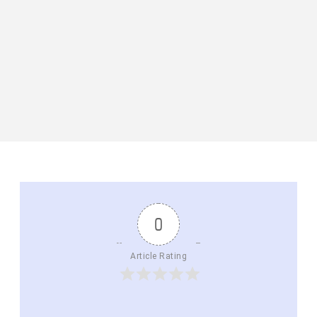
0
Article Rating