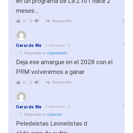
en un programa de La Z101 hace 2
meses…
Responder
0
0
Gerardo Me
1 mes hace
Responder a
Cayometelo
Deja ese amargue en el 2028 con el
PRM volveremos a ganar
Responder
0
0
Gerardo Me
1 mes hace
Responder a
Culinche
Peledeistas Leonelistas d