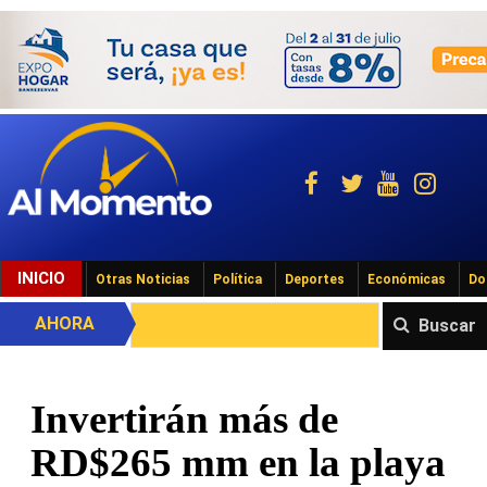
INICIO
Otras Noticias
Política
Deportes
Económicas
Do
AHORA
Buscar
Invertirán más de
RD$265 mm en la playa