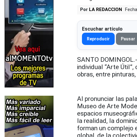
Por
LA REDACCION
Fecha
Escuchar artículo
Reproducir
Pausar
SANTO DOMINGOL.- El 
individual “Arte Útil
obras, entre pinturas,
Al pronunciar las pal
Museo de Arte Moder
espacios museográfico
la realidad, la domini
forman un complejo 
global, de la colectivi