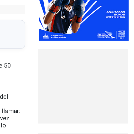
de 50
 del
 llamar:
 vez
 lo