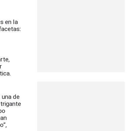
s en la
facetas:
rte,
r
tica.
a una de
trigante
po
san
o”,