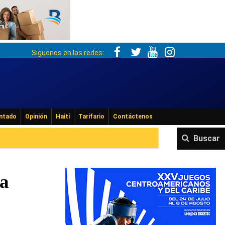
Siguenos en las redes:
ntado
Opinión
Haití
Tarifario
Contáctenos
Buscar
ta