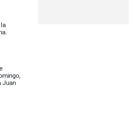
 la
na.
e
domingo,
a Juan