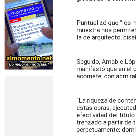
Puntualizó que “los m
muestra nos permiten 
la de arquitecto, dise
Seguido, Amable Lópe
manifestó que en el c
acomete, con admirab
“La riqueza de conte
estas obras, ejecutad
efectividad del títul
trenzado a partir de 
perpetuamente: domin