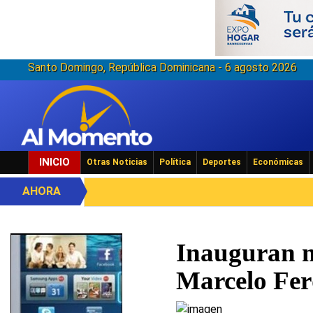
Santo Domingo, República Dominicana - 6 agosto 2026
INICIO
Otras Noticias
Política
Deportes
Económicas
AHORA
Inauguran mu
Marcelo Fer