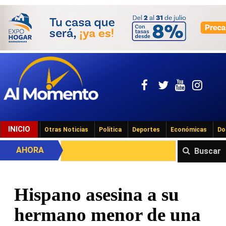
INICIO
Otras Noticias
Política
Deportes
Económicas
Do
AHORA
Buscar
Hispano asesina a su
hermano menor de una