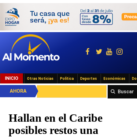
INICIO
Otras Noticias
Política
Deportes
Económicas
Do
AHORA
Buscar
Hallan en el Caribe
posibles restos una