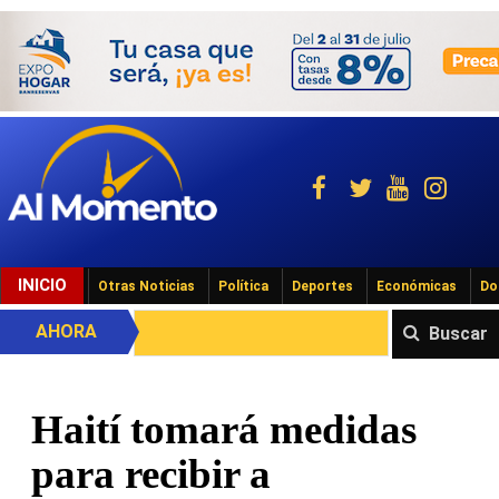
INICIO
Otras Noticias
Política
Deportes
Económicas
Do
AHORA
Buscar
Haití tomará medidas
para recibir a