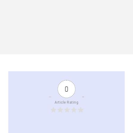
0
Article Rating