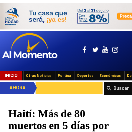
INICIO
Otras Noticias
Política
Deportes
Económicas
Do
AHORA
Buscar
Haití: Más de 80
muertos en 5 días por